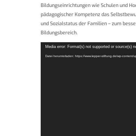
Bildungseinrichtungen wie Schulen und Ho
pädagogischer Kompetenz das Selbstbewus
und Sozialstatus der Familien – zum besse
Bildungsbereich.
Video-
Media error: Format(s) not supported or source(s) n
Player
Datei herunterladen: https://www.lepper-stiftung.de/wp-con