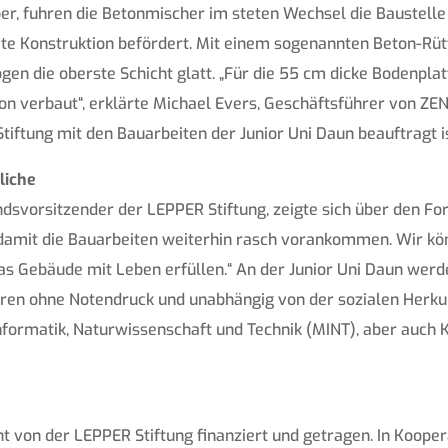
, fuhren die Betonmischer im steten Wechsel die Baustelle 
e Konstruktion befördert. Mit einem sogenannten Beton-Rütt
en die oberste Schicht glatt. „Für die 55 cm dicke Bodenplat
 verbaut“, erklärte Michael Evers, Geschäftsführer von ZEN
ftung mit den Bauarbeiten der Junior Uni Daun beauftragt is
liche
svorsitzender der LEPPER Stiftung, zeigte sich über den Fort
, damit die Bauarbeiten weiterhin rasch vorankommen. Wir kö
s Gebäude mit Leben erfüllen.“ An der Junior Uni Daun werde
hren ohne Notendruck und unabhängig von der sozialen Herku
formatik, Naturwissenschaft und Technik (MINT), aber auch Ku
nt von der LEPPER Stiftung finanziert und getragen. In Koope