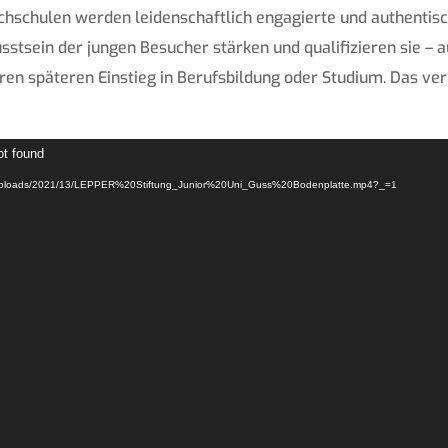
chschulen werden leidenschaftlich engagierte und authentis
stsein der jungen Besucher stärken und qualifizieren sie 
ren späteren Einstieg in Berufsbildung oder Studium. Das ve
ot found
tent/uploads/2021/13/LEPPER%20Stiftung_Junior%20Uni_Guss%20Bodenplatte.mp4?_=1