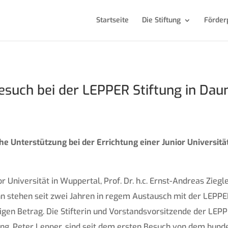
Startseite
Die Stiftung
Förder
esuch bei der LEPPER Stiftung in Dau
he Unterstützung bei der Errichtung einer Junior Universit
 Universität in Wuppertal, Prof. Dr. h.c. Ernst-Andreas Ziegl
n stehen seit zwei Jahren in regem Austausch mit der LEPPER 
gen Betrag. Die Stifterin und Vorstandsvorsitzende der LEPPE
ng, Peter Lepper, sind seit dem ersten Besuch von dem bund