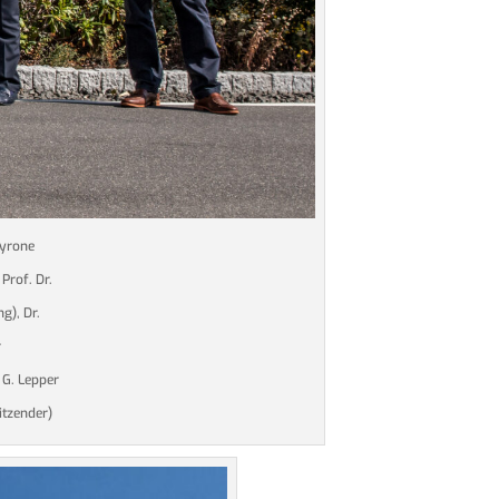
Tyrone
Prof. Dr.
g), Dr.
r
 G. Lepper
itzender)