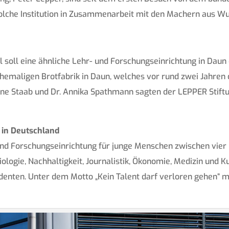
 solche Institution in Zusammenarbeit mit den Machern aus Wu
soll eine ähnliche Lehr- und Forschungseinrichtung in Daun e
emaligen Brotfabrik in Daun, welches vor rund zwei Jahren
Ariane Staab und Dr. Annika Spathmann sagten der LEPPER Stift
 in Deutschland
 und Forschungseinrichtung für junge Menschen zwischen vier
Biologie, Nachhaltigkeit, Journalistik, Ökonomie, Medizin und 
enten. Unter dem Motto „Kein Talent darf verloren gehen“ m