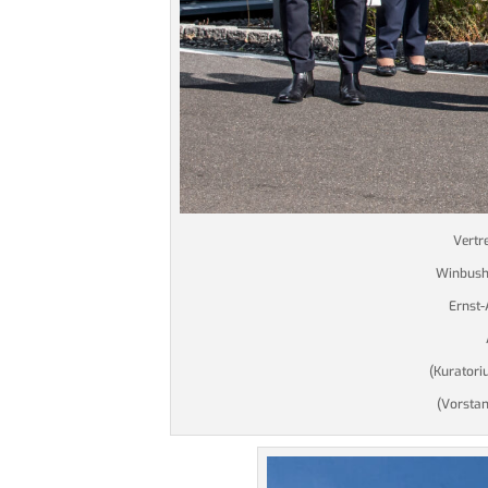
Vertr
Winbush 
Ernst-
(Kuratori
(Vorstan