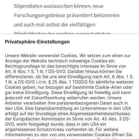
Stipendiaten austauschen können, neue
Forschungsergebnisse präsentiert bekommen
und auch mal selbst die vielfältigen
Möglichkeiten der modern ausgestatteten
Labore der HSD erleben können. Dies stellte
dann auch den passenden Rahmen zur
Unterzeichnung des Fördervertrags zum
LEPPER Stipendium für 30 Studenten auf die
kommenden fünf Jahre zwischen der LEPPER
Stiftung und der Hochschule Düsseldorf dar.“
Weiterlesen
.
Quelle:
Eifelzeitung